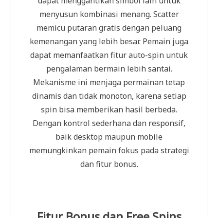
dapat menggantikan simbol lain untuk
menyusun kombinasi menang. Scatter
memicu putaran gratis dengan peluang
kemenangan yang lebih besar. Pemain juga
dapat memanfaatkan fitur auto-spin untuk
pengalaman bermain lebih santai.
Mekanisme ini menjaga permainan tetap
dinamis dan tidak monoton, karena setiap
spin bisa memberikan hasil berbeda.
Dengan kontrol sederhana dan responsif,
baik desktop maupun mobile
memungkinkan pemain fokus pada strategi
dan fitur bonus.
Fitur Bonus dan Free Spins