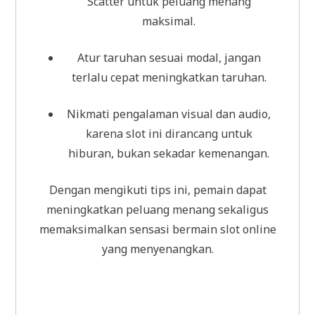
Scatter untuk peluang menang
maksimal.
Atur taruhan sesuai modal, jangan
terlalu cepat meningkatkan taruhan.
Nikmati pengalaman visual dan audio,
karena slot ini dirancang untuk
hiburan, bukan sekadar kemenangan.
Dengan mengikuti tips ini, pemain dapat
meningkatkan peluang menang sekaligus
memaksimalkan sensasi bermain slot online
yang menyenangkan.