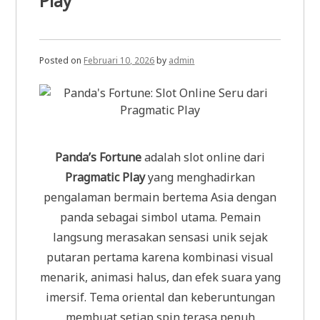
Play
Posted on
Februari 10, 2026
by
admin
Panda’s Fortune
adalah slot online dari
Pragmatic Play
yang menghadirkan
pengalaman bermain bertema Asia dengan
panda sebagai simbol utama. Pemain
langsung merasakan sensasi unik sejak
putaran pertama karena kombinasi visual
menarik, animasi halus, dan efek suara yang
imersif. Tema oriental dan keberuntungan
membuat setiap spin terasa penuh