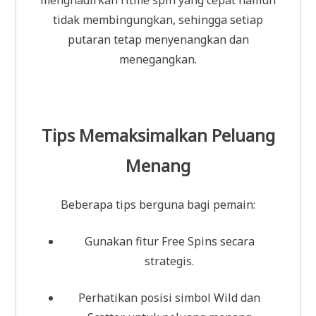
menghadirkan ritme spin yang cepat namun
tidak membingungkan, sehingga setiap
putaran tetap menyenangkan dan
menegangkan.
Tips Memaksimalkan Peluang
Menang
Beberapa tips berguna bagi pemain:
Gunakan fitur Free Spins secara
strategis.
Perhatikan posisi simbol Wild dan