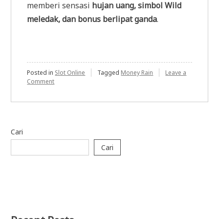
memberi sensasi
hujan uang, simbol Wild
meledak, dan bonus berlipat ganda
.
Posted in
Slot Online
Tagged
Money Rain
Leave a
on
Comment
Money
Rain:
Hujan
Uang
dan
Cari
Bonus
Berlipat
Cari
Ganda