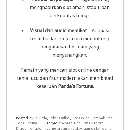
menghadirkan slot aman, stabil, dan
berkualitas tinggi.
Visual dan audio memikat
– Animasi
realistis dan efek suara mendukung
pengalaman bermain yang
menyenangkan.
Pemain yang mencari slot online dengan
tema lucu dan fitur modern akan menikmati
keseruan
Panda’s Fortune
.
Posted in
Judi Bola
,
Poker Online
,
Slot Online
,
Tembak Ikan
,
Togel Online
Tagged
bocoran slot
,
Coba Reborn
,
Dragon Kingdom
,
game pragmatic play
,
game slot
,
game