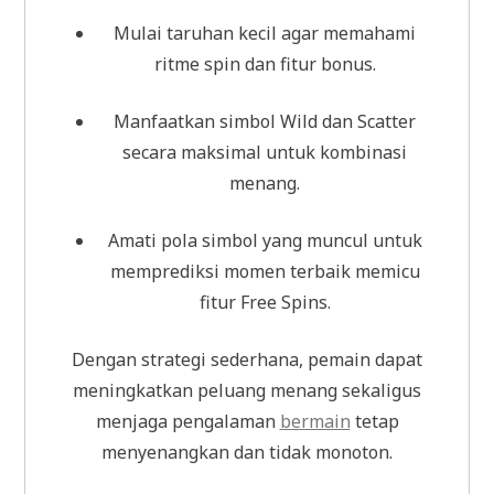
Mulai taruhan kecil agar memahami
ritme spin dan fitur bonus.
Manfaatkan simbol Wild dan Scatter
secara maksimal untuk kombinasi
menang.
Amati pola simbol yang muncul untuk
memprediksi momen terbaik memicu
fitur Free Spins.
Dengan strategi sederhana, pemain dapat
meningkatkan peluang menang sekaligus
menjaga pengalaman
bermain
tetap
menyenangkan dan tidak monoton.