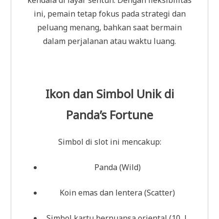
kendala di layar sentuh. Dengan fleksibilitas
ini, pemain tetap fokus pada strategi dan
peluang menang, bahkan saat bermain
dalam perjalanan atau waktu luang.
Ikon dan Simbol Unik di
Panda’s Fortune
Simbol di slot ini mencakup:
Panda (Wild)
Koin emas dan lentera (Scatter)
Simbol kartu bernuansa oriental (10, J,