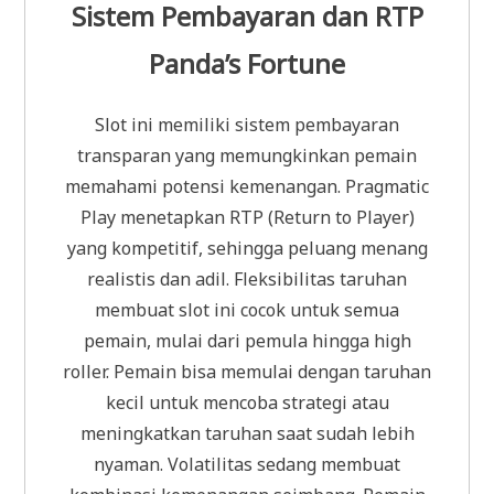
Sistem Pembayaran dan RTP
Panda’s Fortune
Slot ini memiliki sistem pembayaran
transparan yang memungkinkan pemain
memahami potensi kemenangan. Pragmatic
Play menetapkan RTP (Return to Player)
yang kompetitif, sehingga peluang menang
realistis dan adil. Fleksibilitas taruhan
membuat slot ini cocok untuk semua
pemain, mulai dari pemula hingga high
roller. Pemain bisa memulai dengan taruhan
kecil untuk mencoba strategi atau
meningkatkan taruhan saat sudah lebih
nyaman. Volatilitas sedang membuat