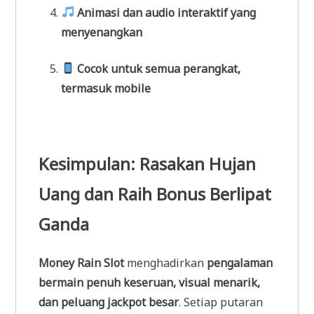
Animasi dan audio interaktif yang
menyenangkan
Cocok untuk semua perangkat,
termasuk mobile
Kesimpulan: Rasakan Hujan
Uang dan Raih Bonus Berlipat
Ganda
Money Rain Slot
menghadirkan
pengalaman
bermain penuh keseruan, visual menarik,
dan peluang jackpot besar
. Setiap putaran