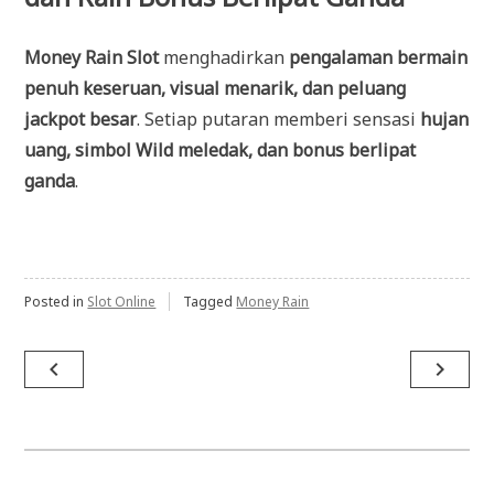
Money Rain Slot
menghadirkan
pengalaman bermain
penuh keseruan, visual menarik, dan peluang
jackpot besar
. Setiap putaran memberi sensasi
hujan
uang, simbol Wild meledak, dan bonus berlipat
ganda
.
Posted in
Slot Online
Tagged
Money Rain
Navigasi
navigate_before
navigate_next
pos