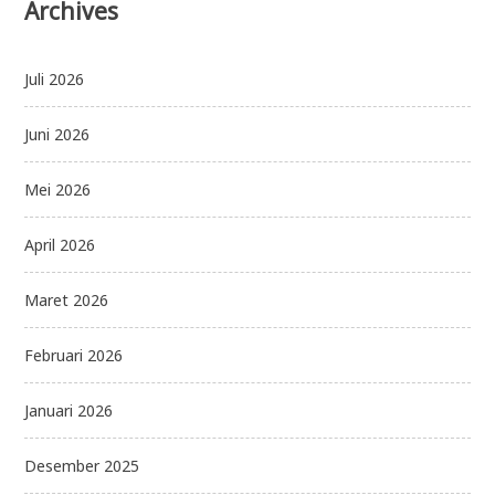
Archives
Juli 2026
Juni 2026
Mei 2026
April 2026
Maret 2026
Februari 2026
Januari 2026
Desember 2025