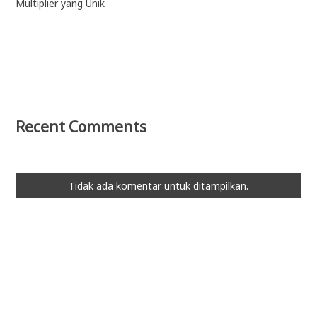
Multiplier yang Unik
Recent Comments
Tidak ada komentar untuk ditampilkan.