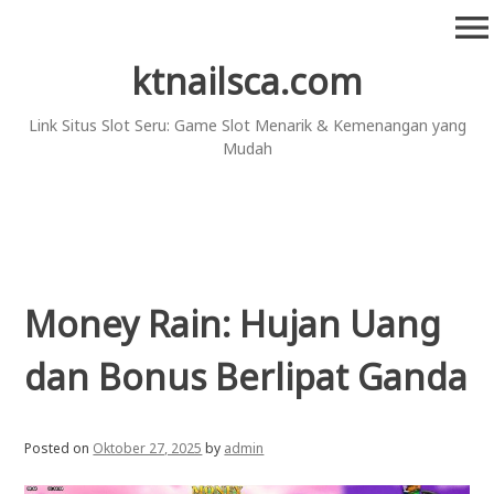
Skip
menu
to
content
ktnailsca.com
Link Situs Slot Seru: Game Slot Menarik & Kemenangan yang
Mudah
Money Rain: Hujan Uang
dan Bonus Berlipat Ganda
Posted on
Oktober 27, 2025
by
admin