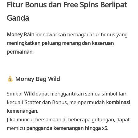
Fitur Bonus dan Free Spins Berlipat
Ganda
Money Rain
menawarkan berbagai fitur bonus yang
meningkatkan peluang menang dan keseruan
permainan
:
Money Bag Wild
Simbol
Wild
dapat menggantikan semua simbol lain
kecuali Scatter dan Bonus, mempermudah
kombinasi
kemenangan
.
Jika muncul bersamaan di beberapa gulungan, dapat
memicu
pengganda kemenangan hingga x5
.