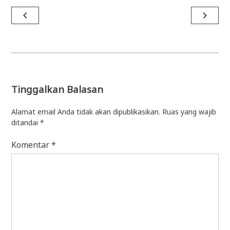
Navigasi
navigate_before
navigate_next
pos
Tinggalkan Balasan
Alamat email Anda tidak akan dipublikasikan.
Ruas yang wajib
ditandai
*
Komentar
*