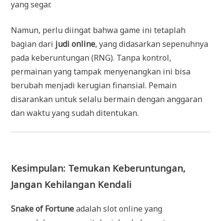
yang segar.
Namun, perlu diingat bahwa game ini tetaplah
bagian dari
judi online
, yang didasarkan sepenuhnya
pada keberuntungan (RNG). Tanpa kontrol,
permainan yang tampak menyenangkan ini bisa
berubah menjadi kerugian finansial. Pemain
disarankan untuk selalu bermain dengan anggaran
dan waktu yang sudah ditentukan.
Kesimpulan: Temukan Keberuntungan,
Jangan Kehilangan Kendali
Snake of Fortune
adalah slot online yang