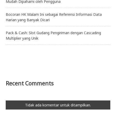
Mudah Dipahami oleh Pengguna
Bocoran HK Malam Ini sebagai Referensi Informasi Data
Harian yang Banyak Dicari
Pack & Cash: Slot Gudang Pengiriman dengan Cascading
Multiplier yang Unik
Recent Comments
Tidak ada komentar untuk ditampilkan.