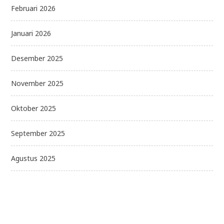
Februari 2026
Januari 2026
Desember 2025
November 2025
Oktober 2025
September 2025
Agustus 2025