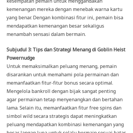
kesempatan pemain untuk menggandakan
kemenangan mereka dengan menebak warna kartu
yang benar. Dengan kombinasi fitur ini, pemain bisa
mendapatkan kemenangan besar sekaligus
menambah sensasi dalam bermain.
Subjudul 3: Tips dan Strategi Menang di Goblin Heist
Powernudge
Untuk memaksimalkan peluang menang, pemain
disarankan untuk memahami pola permainan dan
memanfaatkan fitur-fitur bonus secara optimal.
Mengelola bankroll dengan bijak sangat penting
agar permainan tetap menyenangkan dan bertahan
lama. Selain itu, memanfaatkan fitur free spins dan
simbol wild secara strategis dapat meningkatkan
peluang mendapatkan kombinasi kemenangan yang
besar. Jangan lupa untuk selalu bermain sesuai batas