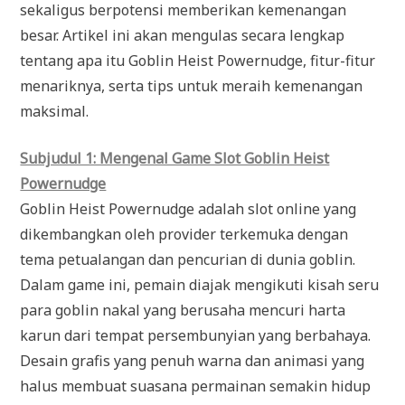
sekaligus berpotensi memberikan kemenangan
besar. Artikel ini akan mengulas secara lengkap
tentang apa itu Goblin Heist Powernudge, fitur-fitur
menariknya, serta tips untuk meraih kemenangan
maksimal.
Subjudul 1: Mengenal Game Slot Goblin Heist
Powernudge
Goblin Heist Powernudge adalah slot online yang
dikembangkan oleh provider terkemuka dengan
tema petualangan dan pencurian di dunia goblin.
Dalam game ini, pemain diajak mengikuti kisah seru
para goblin nakal yang berusaha mencuri harta
karun dari tempat persembunyian yang berbahaya.
Desain grafis yang penuh warna dan animasi yang
halus membuat suasana permainan semakin hidup