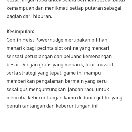
kemampuan dan menikmati setiap putaran sebagai
bagian dari hiburan.
Kesimpulan:
Goblin Heist Powernudge merupakan pilihan
menarik bagi pecinta slot online yang mencari
sensasi petualangan dan peluang kemenangan
besar. Dengan grafis yang menarik, fitur inovatif,
serta strategi yang tepat, game ini mampu
memberikan pengalaman bermain yang seru
sekaligus menguntungkan. Jangan ragu untuk
mencoba keberuntungan kamu di dunia goblin yang
penuh tantangan dan keberuntungan ini!