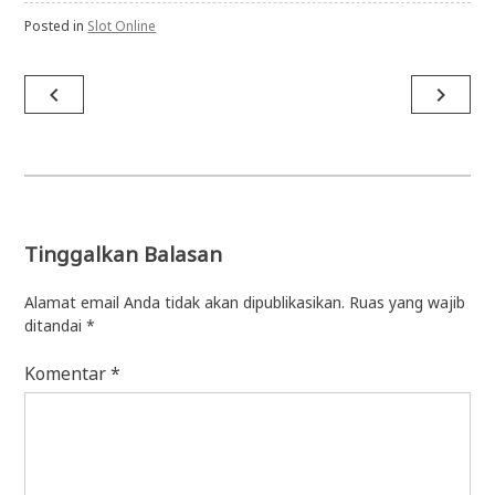
Posted in
Slot Online
Navigasi
navigate_before
navigate_next
pos
Tinggalkan Balasan
Alamat email Anda tidak akan dipublikasikan.
Ruas yang wajib
ditandai
*
Komentar
*