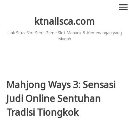
Skip
menu
to
content
ktnailsca.com
Link Situs Slot Seru: Game Slot Menarik & Kemenangan yang
Mudah
Mahjong Ways 3: Sensasi
Judi Online Sentuhan
Tradisi Tiongkok