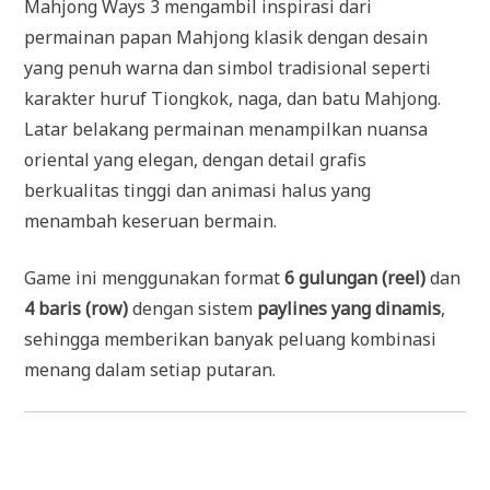
Mahjong Ways 3 mengambil inspirasi dari
permainan papan Mahjong klasik dengan desain
yang penuh warna dan simbol tradisional seperti
karakter huruf Tiongkok, naga, dan batu Mahjong.
Latar belakang permainan menampilkan nuansa
oriental yang elegan, dengan detail grafis
berkualitas tinggi dan animasi halus yang
menambah keseruan bermain.
Game ini menggunakan format
6 gulungan (reel)
dan
4 baris (row)
dengan sistem
paylines yang dinamis
,
sehingga memberikan banyak peluang kombinasi
menang dalam setiap putaran.