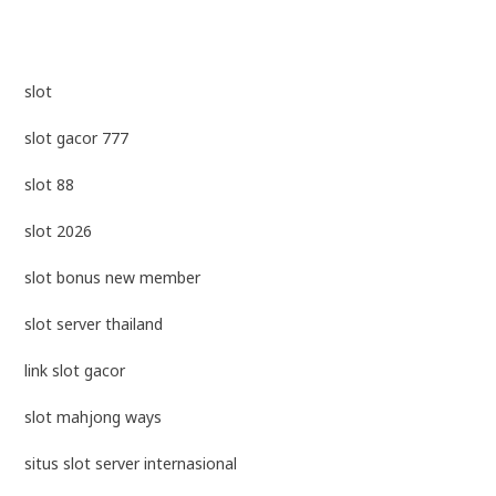
slot
slot gacor 777
slot 88
slot 2026
slot bonus new member
slot server thailand
link slot gacor
slot mahjong ways
situs slot server internasional