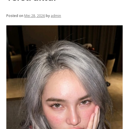
Posted on
Mei 28, 2026
by
admin