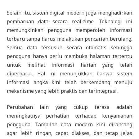
Selain itu, sistem digital modern juga menghadirkan
pembaruan data secara real-time. Teknologi ini
memungkinkan pengguna memperoleh informasi
terbaru tanpa harus melakukan pencarian berulang.
Semua data tersusun secara otomatis sehingga
pengguna hanya perlu membuka halaman tertentu
untuk melihat informasi harian yang telah
diperbarui. Hal ini menunjukkan bahwa sistem
informasi angka kini telah berkembang menuju
mekanisme yang lebih praktis dan terintegrasi.
Perubahan lain yang cukup terasa adalah
meningkatnya perhatian terhadap kenyamanan
pengguna. Tampilan data modern kini dirancang
agar lebih ringan, cepat diakses, dan tetap jelas