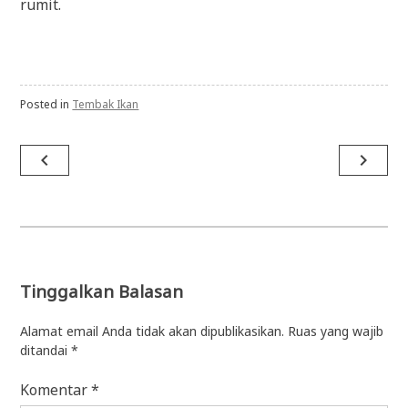
rumit.
Posted in
Tembak Ikan
Navigasi
navigate_before
navigate_next
pos
Tinggalkan Balasan
Alamat email Anda tidak akan dipublikasikan.
Ruas yang wajib
ditandai
*
Komentar
*