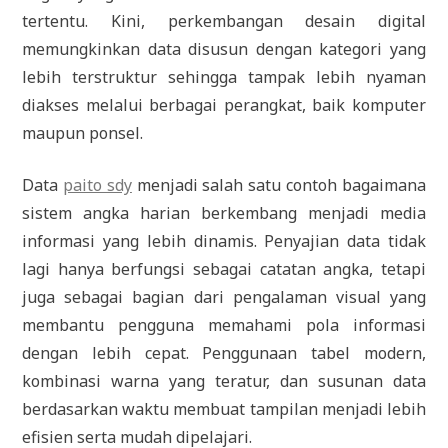
tertentu. Kini, perkembangan desain digital
memungkinkan data disusun dengan kategori yang
lebih terstruktur sehingga tampak lebih nyaman
diakses melalui berbagai perangkat, baik komputer
maupun ponsel.
Data
paito sdy
menjadi salah satu contoh bagaimana
sistem angka harian berkembang menjadi media
informasi yang lebih dinamis. Penyajian data tidak
lagi hanya berfungsi sebagai catatan angka, tetapi
juga sebagai bagian dari pengalaman visual yang
membantu pengguna memahami pola informasi
dengan lebih cepat. Penggunaan tabel modern,
kombinasi warna yang teratur, dan susunan data
berdasarkan waktu membuat tampilan menjadi lebih
efisien serta mudah dipelajari.