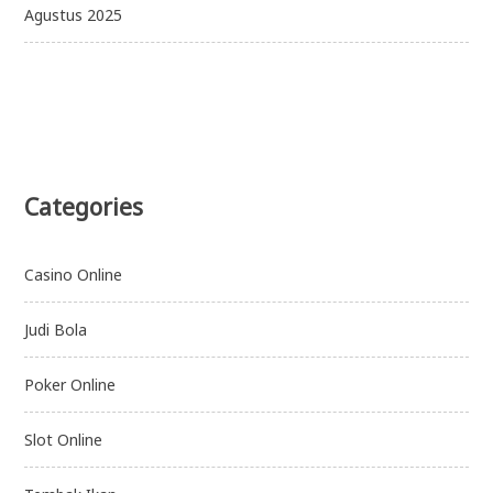
Agustus 2025
Categories
Casino Online
Judi Bola
Poker Online
Slot Online