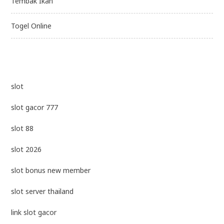
Tembak Ikan
Togel Online
slot
slot gacor 777
slot 88
slot 2026
slot bonus new member
slot server thailand
link slot gacor