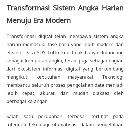
Transformasi Sistem Angka Harian
Menuju Era Modern
Transformasi digital telah membawa sistem angka
harian memasuki fase baru yang lebih modern dan
efisien. Data SDY Lotto kini tidak hanya dipandang
sebagai kumpulan angka, tetapi juga sebagai bagian
dari ekosistem informasi digital yang berkembang
mengikuti kebutuhan masyarakat. Teknologi
membantu seluruh proses pengolahan data menjadi
lebih cepat, akurat, dan mudah diakses oleh
berbagai kalangan.
Salah satu perubahan terbesar terlihat pada
integrasi teknologi otomatisasi dalam pengelolaan