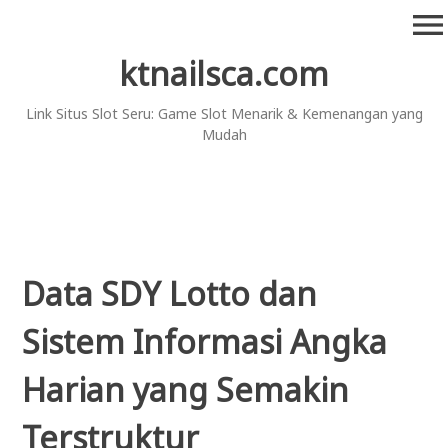
Skip
menu
to
content
ktnailsca.com
Link Situs Slot Seru: Game Slot Menarik & Kemenangan yang
Mudah
Data SDY Lotto dan
Sistem Informasi Angka
Harian yang Semakin
Terstruktur