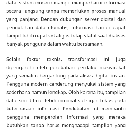
data. Sistem modern mampu memperbarui informasi
secara langsung tanpa memerlukan proses manual
yang panjang. Dengan dukungan server digital dan
pengolahan data otomatis, informasi harian dapat
tampil lebih cepat sekaligus tetap stabil saat diakses
banyak pengguna dalam waktu bersamaan.
Selain faktor teknis, transformasi ini juga
dipengaruhi oleh perubahan perilaku masyarakat
yang semakin bergantung pada akses digital instan.
Pengguna modern cenderung menyukai sistem yang
sederhana namun lengkap. Oleh karena itu, tampilan
data kini dibuat lebih minimalis dengan fokus pada
keterbacaan informasi. Pendekatan ini membantu
pengguna memperoleh informasi yang mereka
butuhkan tanpa harus menghadapi tampilan yang